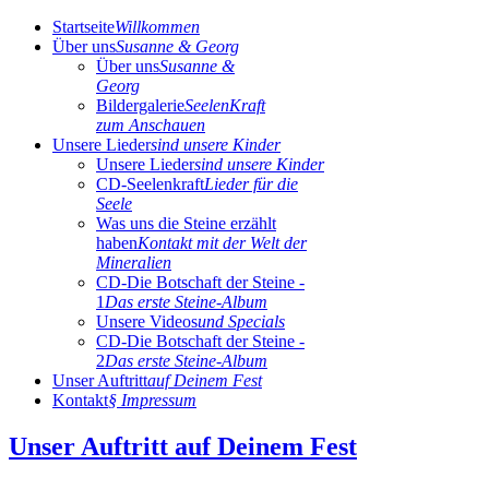
Startseite
Willkommen
Über uns
Susanne & Georg
Über uns
Susanne &
Georg
Bildergalerie
SeelenKraft
zum Anschauen
Unsere Lieder
sind unsere Kinder
Unsere Lieder
sind unsere Kinder
CD-Seelenkraft
Lieder für die
Seele
Was uns die Steine erzählt
haben
Kontakt mit der Welt der
Mineralien
CD-Die Botschaft der Steine -
1
Das erste Steine-Album
Unsere Videos
und Specials
CD-Die Botschaft der Steine -
2
Das erste Steine-Album
Unser Auftritt
auf Deinem Fest
Kontakt
§ Impressum
Unser Auftritt auf Deinem Fest