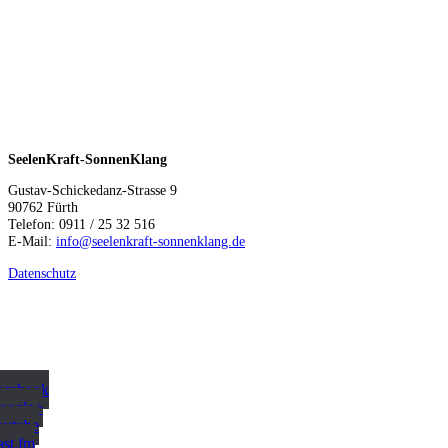
SeelenKraft-SonnenKlang
Gustav-Schickedanz-Strasse 9
90762 Fürth
Telefon: 0911 / 25 32 516
E-Mail:
info@seelenkraft-sonnenklang.de
Datenschutz
acebook
Google+
outube
ast.fm