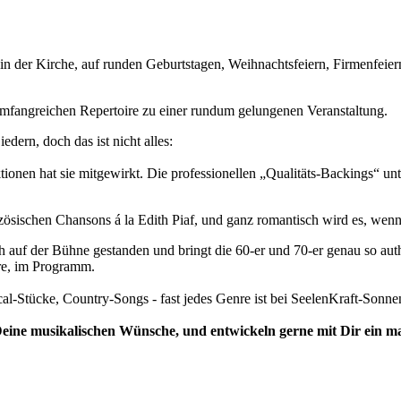
in der Kirche, auf runden Geburtstagen, Weihnachtsfeiern, Firmenfeiern
fangreichen Repertoire zu einer rundum gelungenen Veranstaltung.
dern, doch das ist nicht alles:
ionen hat sie mitgewirkt. Die professionellen „Qualitäts-Backings“ unte
ösischen Chansons á la Edith Piaf, und ganz romantisch wird es, wenn S
lich auf der Bühne gestanden und bringt die 60-er und 70-er genau so a
rre, im Programm.
ical-Stücke, Country-Songs - fast jedes Genre ist bei SeelenKraft-Sonne
eine musikalischen Wünsche, und entwickeln gerne mit Dir ein m